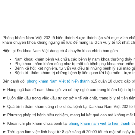
Phòng khám Nam Việt 202 tô hiến thành được thành lập với mục đích chăm
khám chuyên khoa không ngừng nỗ lực để mang lại dịch vụ y tế tốt nhất c
Hiện tại Đa khoa Nam Việt đang có 4 chuyên khoa chính bao gồm:
Nam khoa: khám bệnh và chữa các bệnh lý nam khoa thường thấy như
Phụ khoa: thăm khám cũng như trị một số bệnh phụ khoa như: viêm nh
Bệnh xã hội: xét nghiệm, tư vấn và điều trị những bệnh lý sùi mào gà
Bệnh trĩ: thăm khám trị những bệnh lý liên quan tới hậu môn - trực tr
Bên cạnh đó,
phòng khám Nam Việt tô hiến thành
p15 quận 10 được cấp phé
☛ Hàng ngũ bác sĩ nam khoa giỏi và có tay nghề cao trong khám bệnh trị b
☛ Luôn dẫn đầu trong việc đầu tư cơ sở y tế vật chất, trang bị y tế tiên t
☛ Quá trình thăm khám cũng như chữa bệnh tại Đa khoa Nam Việt 202 tô hiế
☛ Phương pháp trị bệnh hiệu nghiệm, mang lại kết quả cao mà không mất k
☛ Khoản chi phí khám chữa bệnh tại
phòng khám nam việt tô hiến thành
t
☛ Thời gian làm việc linh hoạt từ 8 giờ sáng đi 20h00 tất cả một số ngày tr