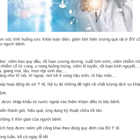
 sóc tình huống sức khỏe toàn diện, giảm bớt hiện tượng quá tải ở BV cô
ho người bệnh.
: viêm bao quy đầu, rối loạn cương dương, xuất tinh sớm, viêm nhiễm mào 
iễm cổ tử cung, u nang buồng trứng, viêm lộ tuyến, rối loạn kinh nguyệt,..
, giang mai, lậu, mụn rộp sinh dục,...
àng như trĩ nội, trĩ ngoại, nứt kẽ ở vùng hậu môn, rò hậu môn,...
p hoạt động do sở Y tế, hội tụ đủ những đề nghị về chất lượng dịch vụ khá
ệnh.
iến được nhập khẩu từ nước ngoài vào thăm khám điều trị liệu bệnh.
n thành giỏi, hiệu quả, ứng dụng kỹ thuật chữa tối tân.
hông ít thời gian của người bệnh.
hích hợp được niêm yết công khai theo đúng quy định của Bộ Y tế.
ong tuần, kể cả ngày lễ tết.