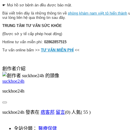
☛ Mọi hồ sơ bệnh án đều được bảo mật.
Bài viết trên đây là những thông tin về
phòng khám nam việt tô hiến thành
vui lòng liên hệ qua thông tin sau đây.
TRUNG TÂM TƯ VẤN SỨC KHỎE
(Được sở y tế cấp phép hoạt động)
Hotline tư vấn miễn phí:
02862857515
Tư vấn online bấm >>
TƯ VẤN MIỄN PHÍ
<<
創作者介紹
suckhoe24h
suckhoe24h
suckhoe24h 發表在
痞客邦
留言
(0)
人氣(
55
)
全站分類：
醫療保健